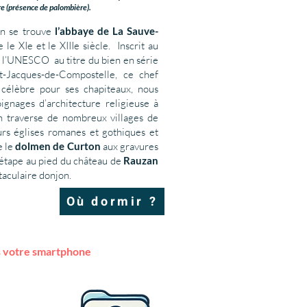
e (présence de palombière).
n se trouve
l’abbaye de La Sauve-
 le XIe et le XIIIe siècle. Inscrit au
de l’UNESCO
au titre du bien en série
t-Jacques-de-Compostelle
, ce chef
 célèbre pour ses chapiteaux, nous
gnages d’architecture religieuse à
n traverse de nombreux villages de
urs églises romanes et gothiques et
e le
dolmen de Curton
aux gravures
’étape au pied du château
de
Rauzan
taculaire donjon.
Où dormir ?
is votre smartphone