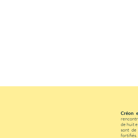
Créon e
rencont
de huit 
sont de 
fortifiés