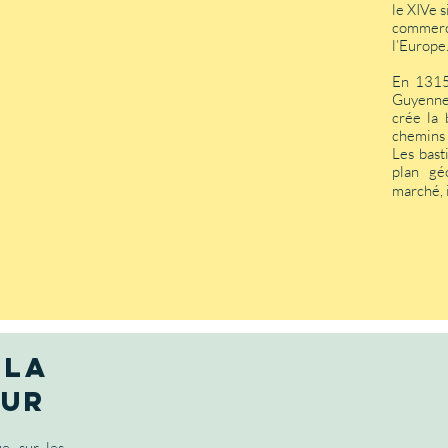
le XIVe 
commerci
l’Europe
En 1315
Guyenne 
crée la 
chemins 
Les bast
plan gé
marché, 
 la
eur
e, sur les