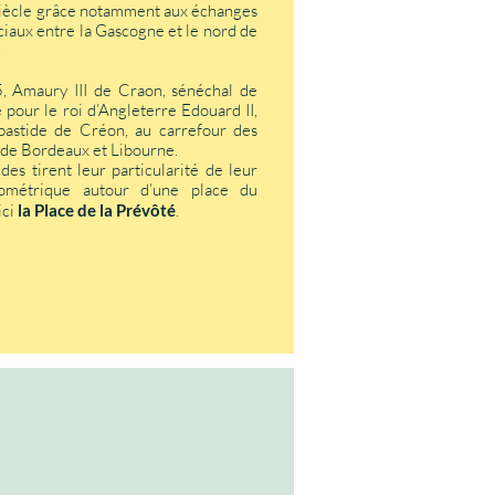
siècle grâce notamment aux échanges
aux entre la Gascogne et le nord de
.
, Amaury III de Craon, sénéchal de
pour le roi d’Angleterre Edouard II,
bastide de Créon, au carrefour des
de Bordeaux et Libourne.
ides tirent leur particularité de leur
ométrique autour d’une place du
ici
la Place de la Prévôté
.