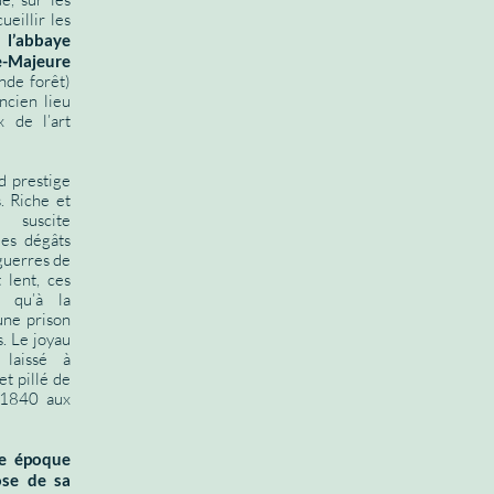
eillir les
’abbaye
Majeure
nde forêt)
ancien lieu
 de l’art
d prestige
. Riche et
 suscite
des dégâts
guerres de
 lent, ces
s qu’à la
une prison
s. Le joyau
 laissé à
et pillé de
n 1840 aux
ne époque
ose de sa