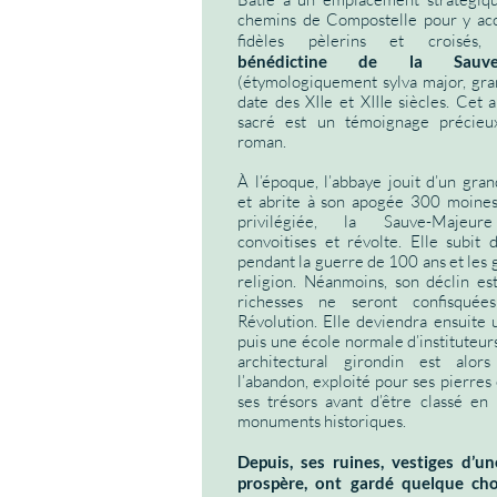
chemins de Compostelle pour y accu
fidèles pèlerins et croisés,
l
bénédictine de la Sauve-
(étymologiquement sylva major, gra
date des XIIe et XIIIe siècles. Cet 
sacré est un témoignage précieux
roman.
À l’époque, l’abbaye jouit d’un gran
et abrite à son apogée 300 moines
privilégiée, la Sauve-Majeure
convoitises et révolte. Elle subit 
pendant la guerre de 100 ans et les 
religion. Néanmoins, son déclin est
richesses ne seront confisquée
Révolution. Elle deviendra ensuite 
puis une école normale d’instituteur
architectural girondin est alors
l’abandon, exploité pour ses pierres 
ses trésors avant d’être classé e
monuments historiques.
Depuis, ses ruines, vestiges d’u
prospère, ont gardé quelque ch