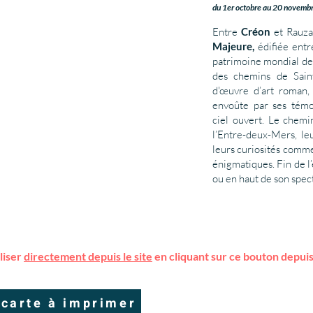
du 1er octobre au 20 novembr
Entre
Créon
et Rauza
Majeure,
édifiée entre
patrimoine mondial 
des chemins de Sain
d'œuvre d’art roman,
envoûte par ses témoi
ciel ouvert. Le chemi
l’Entre-deux-Mers, le
leurs curiosités comm
énigmatiques. Fin de l
ou en haut de son spec
liser
directement depuis le site
en cliquant sur ce bouton depu
 carte à imprimer