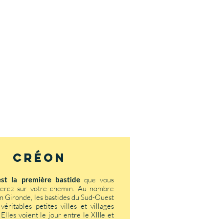
Créon
st la première bastide
que vous
rerez sur votre chemin. Au nombre
en Gironde, les bastides du Sud-Ouest
véritables petites villes et villages
. Elles voient le jour entre le XIIIe et