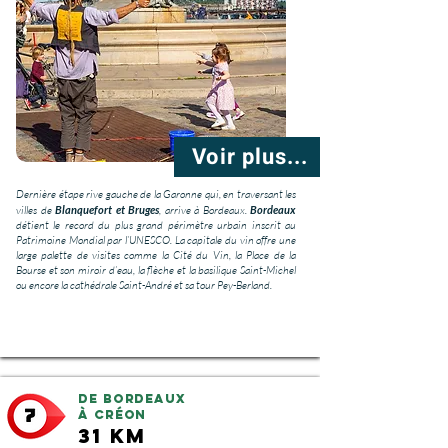
Voir plus...
Dernière étape rive gauche de la Garonne qui, en traversant les
villes de
Blanquefort et Bruges
, arrive à Bordeaux.
Bordeaux
détient le record du plus grand périmètre urbain inscrit au
Patrimoine Mondial par l’UNESCO. La capitale du vin offre une
large palette de visites comme la Cité du Vin, la Place de la
Bourse et son miroir d’eau, la flèche et la basilique Saint-Michel
ou encore la cathédrale Saint-André et sa tour Pey-Berland.
De Bordeaux
à Créon
31 km