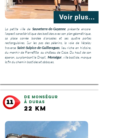
Voir plus...
La petite ville de
Sauveterre-de-Guyenne
présente encore
l’aspect caractéristique des bastides avec son plan géométrique,
sa place carrée bordée d’arcades et ses quatre portes
rectangulaires. Sur les pas des pèlerins, la voie de Vézelay
traverse
Saint-Sulpice-de-Guilleragues
, lieu riche en histoire,
du menhir de Pierrefitte au château de Caze. Du haut de son
éperon, surplombant le Dropt,
Monségur
, ville bastide, marque
la fin du chemin bastides et abbayes.
De Monségur
à Duras
22 km