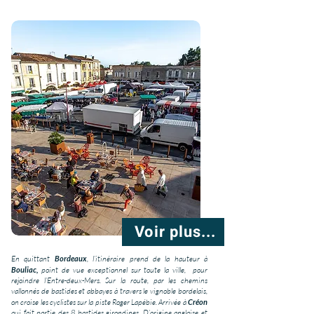
Voir plus...
En quittant
Bordeaux
, l’itinéraire prend de la hauteur à
Bouliac,
point de vue exceptionnel sur toute la ville, pour
rejoindre l’Entre-deux-Mers. Sur la route, par les chemins
vallonnés de bastides et abbayes à travers le vignoble bordelais,
on croise les cyclistes sur la piste Roger Lapébie. Arrivée à
Créon
qui fait partie des 8 bastides girondines. D’origine anglaise et