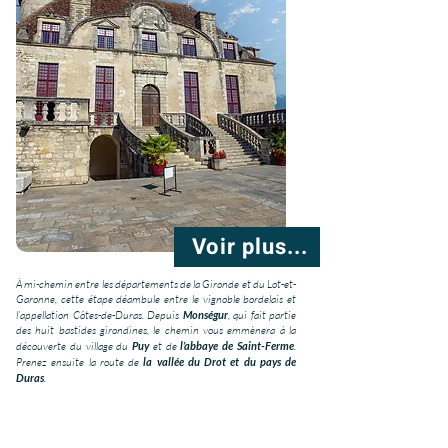
Voir plus...
À mi-chemin entre les départements de la Gironde et du Lot-et-
Garonne, cette étape déambule entre le vignoble bordelais et
l’appellation Côtes-de-Duras. Depuis
Monségur
, qui fait partie
des huit bastides girondines, le chemin vous emmènera à la
découverte du village du
Puy
et de
l’abbaye de Saint-Ferme
.
Prenez ensuite la route de
la vallée du Drot et du pays de
Duras
.