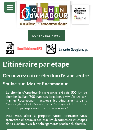
CONTACTEZ-NOUS
Les fichiers GPX
La carte Googlemaps
L'itinéraire par étape
Découvrez notre sélection d'étapes entre
Soulac-sur-Mer et Rocamadour
Le chemin d'Amadour®
représente près de
500 km de
chemins balisés (600 avec ses jonctions)
entre Soulac-sur-
Mer et Rocamadour. Il traverse les départements de la
Gironde, du Lot-et-Garonne, de la Dordogne et du Lot : une
variété de paysages insolites et éblouissants !
Pour vous aider à préparer votre itinérance vous
trouverez ci-dessous ces 500 km découpés en 21 étapes
de 11 à 32 km, avec les hébergements proches du chemin.