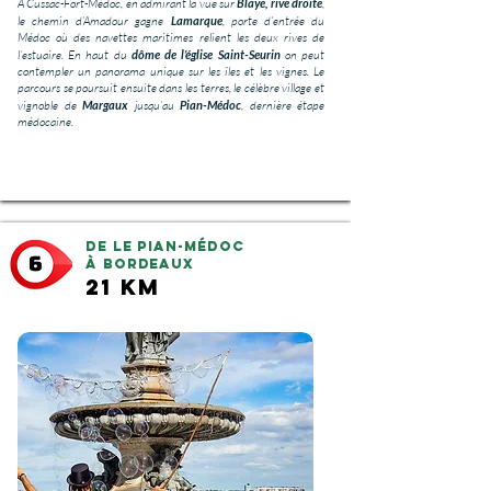
A Cussac-Fort-Médoc, en admirant la vue sur
Blaye, rive droite
,
le chemin d’Amadour gagne
Lamarque
, porte d’entrée du
Médoc où des navettes maritimes relient les deux rives de
l’estuaire. En haut du
dôme de l’église Saint-Seurin
on peut
contempler un panorama unique sur les îles et les vignes. Le
parcours se poursuit ensuite dans les terres, le célèbre village et
vignoble de
Margaux
jusqu’au
Pian-Médoc
, dernière étape
médocaine.
De Le Pian-Médoc
à Bordeaux
21 km