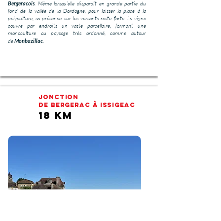
Bergeracois
. Même lorsqu’elle disparaît en grande partie du
fond de la vallée de la Dordogne, pour laisser la place à la
polyculture, sa présence sur les versants reste forte. La vigne
couvre par endroits un vaste parcellaire, formant une
monoculture au paysage très ordonné, comme autour
de
Monbazillac
.
JONCTION
De BERGERAC à ISSIGEAC
18 km