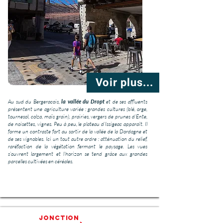
Voir plus...
Au sud du Bergeracois,
la vallée du Dropt
et de ses affluents
présentent une agriculture variée : grandes cultures (blé, orge,
tournesol, colza, maïs grain), prairies, vergers de prunes d’Ente,
de noisettes, vignes. Peu à peu, le plateau d’Issigeac apparaît. Il
forme un contraste fort au sortir de la vallée de la Dordogne et
de ses vignobles. Ici un tout autre ordre : atténuation du relief,
raréfaction de la végétation fermant le paysage. Les vues
s’ouvrent largement et l’horizon se tend grâce aux grandes
parcelles cultivées en céréales.
Jonction