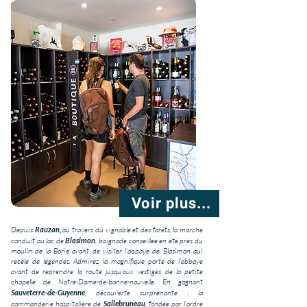
Voir plus...
Depuis
Rauzan,
au travers du vignoble et des forêts, la marche
conduit au lac de
Blasimon
, baignade conseillée en été près du
moulin de la Borie avant de visiter l’abbaye de Blasimon qui
recèle de légendes. Admirez la magnifique porte de l’abbaye
avant de reprendre la route jusqu’aux vestiges de la petite
chapelle de Notre-Dame-de-bonne-nouvelle. En gagnant
Sauveterre-de-Guyenne
, découverte surprenante : la
commanderie hospitalière de
Sallebruneau
, fondée par l'ordre