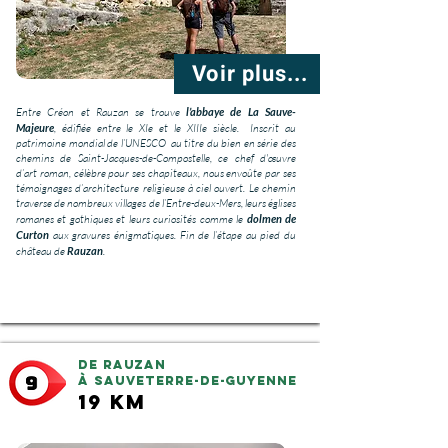
Voir plus...
Entre Créon et Rauzan se trouve
l’abbaye de La Sauve-
Majeure
, édifiée entre le XIe et le XIIIe siècle. Inscrit au
patrimoine mondial de l’UNESCO
au titre du bien en série des
chemins de Saint-Jacques-de-Compostelle
, ce chef d'œuvre
d’art roman, célèbre pour ses chapiteaux, nous envoûte par ses
témoignages d’architecture religieuse à ciel ouvert. Le chemin
traverse de nombreux villages de l’Entre-deux-Mers, leurs églises
romanes et gothiques et leurs curiosités comme le
dolmen de
Curton
aux gravures énigmatiques. Fin de l’étape au pied du
château de
Rauzan
.
De Rauzan
à Sauveterre-de-Guyenne
19 km