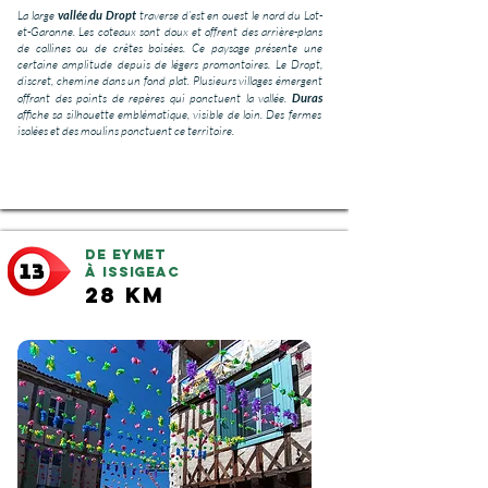
La large
vallée du Dropt
traverse d’est en ouest le nord du Lot-
et-Garonne. Les coteaux sont doux et offrent des arrière-plans
de collines ou de crêtes boisées. Ce paysage présente une
certaine amplitude depuis de légers promontoires. Le Dropt,
discret, chemine dans un fond plat. Plusieurs villages émergent
offrant des points de repères qui ponctuent la vallée.
Duras
affiche sa silhouette emblématique, visible de loin. Des fermes
isolées et des moulins ponctuent ce territoire.
De Eymet
à ISSIGEAC
28 km