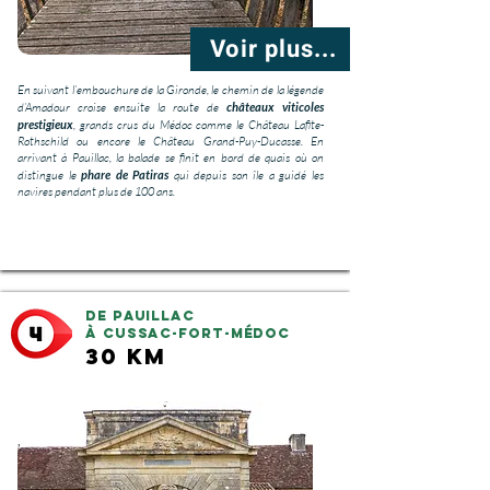
Voir plus...
En suivant l’embouchure de la Gironde, le chemin de la légende
d’Amadour croise ensuite la route de
châteaux viticoles
prestigieux
, grands crus du Médoc comme le Château Lafite-
Rothschild ou encore le Château Grand-Puy-Ducasse. En
arrivant à Pauillac, la balade se finit en bord de quais où on
distingue le
phare de Patiras
qui depuis son île a guidé les
navires pendant plus de 100 ans.
De Pauillac
à Cussac-Fort-Médoc
30 km