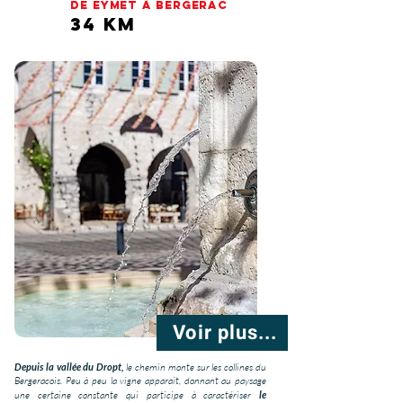
De EYMET à BERGERAC
34 km
Voir plus...
Depuis la vallée du Dropt,
le chemin monte sur les collines du
Bergeracois. Peu à peu la vigne apparait, donnant au paysage
une certaine constante qui participe à caractériser
le