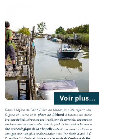
Voir plus...
Depuis l’église de Saint-Vivien-de Médoc, la piste rejoint Jau-
Dignac et Loirac et le
phare de Richard
à travers un décor
typique de l’estuaire avec ses traditionnels carrelets, cabanes de
pêcheurs en bois sur pilotis. Près du port de Richard se trouve le
site archéologique de la Chapelle
doté d’une superposition de
vestiges dont les plus anciens datent du 1er siècle avant J.-C.
Direction Stt-Christoly-Médoc via les
ports de Goulée et de By
.