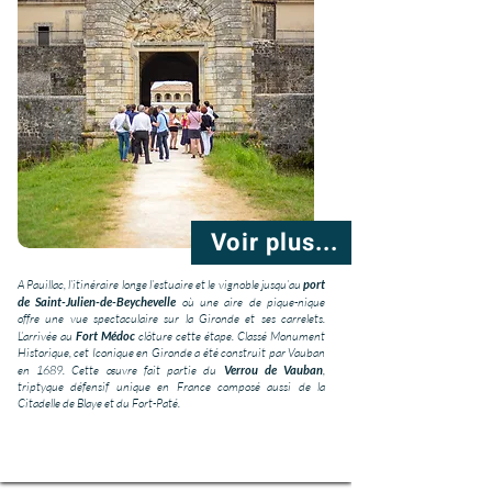
Voir plus...
A Pauillac, l’itinéraire longe l’estuaire et le vignoble jusqu’au
port
de Saint-Julien-de-Beychevelle
où une aire de pique-nique
offre une vue spectaculaire sur la Gironde et ses carrelets.
L’arrivée au
Fort Médoc
clôture cette étape. Classé Monument
Historique, cet Iconique en Gironde a été construit par Vauban
en 1689. Cette œuvre fait partie du
Verrou de Vauban
,
triptyque défensif unique en France composé aussi de la
Citadelle de Blaye et du Fort-Paté.