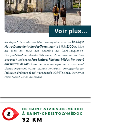
Voir plus...
Au départ de Soulac-sur-Mer, remarquable pour sa
basilique
Notre-Dame-de-la-fin-des-Terres
inscrite à l’UNESCO
au titre
du bien en série des chemins de Saint-Jacques-de-
Compostelle
et ses villas du XIXe siècle, l’itinéraire chemine dans
les zones humides du
Parc Naturel Régional Médoc
. Par le
port
aux huîtres de Talais
avec ses cabanes de pêcheurs blanches et
bleues, en passant les mattes, nom donné aux terres gagnées sur
l’estuaire, drainées et cultivées depuis le XVIIIe siècle, le chemin
rejoint Saint-Vivien-de-Médoc.
De Saint-Vivien-de-Médoc
à Saint-Christoly-Médoc
32 km