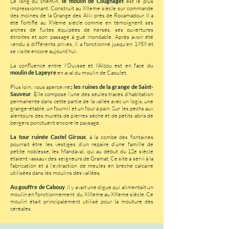
Le long du chemin,
le moulin de Cougnaget
est le plus
impressionnant. Construit au XIIeme siècle sur commande
des moines de la Grange des Alix près de Rocamadour. Il a
été fortifié au XVeme siècle comme en témoignent ses
arches de fuites équipées de herses, ses ouvertures
étroites et son passage à gué inondable. Après avoir été
vendu à différents privés, il a fonctionné jusqu’en 1959 et
se visite encore aujourd’hui.
La confluence entre l’Ouysse et l’Alzou est en face du
moulin de Lapeyre
en aval du moulin de Caoulet.
Plus loin, vous apercevrez
les ruines de la grange de Saint-
Sauveur
. Elle compose l’une des seules traces d’habitation
permanente dans cette partie de la vallée avec un logis, une
grange-étable, un fournil et un four à pain. Sur les pechs aux
alentours des murets de pierres sèche et de petits abris de
bergers ponctuent encore le paysage.
La tour ruinée Castel Giroux
, à la combe des fontaines
pourrait être les vestiges d’un repaire d’une famille de
petite noblesse, les Mandaval, qui au début du 12e siècle
étaient vassaux des seigneurs de Gramat. Ce site a servi à la
fabrication et à l’extraction de meules en brèche calcaire
utilisées dans les moulins des vallées.
Au gouffre de Cabouy
, il y avait une digue qui alimentait un
moulin en fonctionnement du XIIIeme au XXeme siècle. Ce
moulin était principalement utilisé pour la mouture des
céréales.