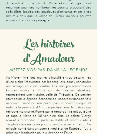
de spiritualité. La cité de Rocamadour est également
reconnue pour ses nombreux restaurants proposant des
spécialités locales, ses boutiques d’artisanat et ses sites
naturels, tels que la vallée de l’Alzou, où vous pourrez
admirer de superbes paysages.
Les histoires
d'Amadour
METTEZ VOS PAS DANS LA LEGENDE
Au Moyen Age, des moines s’installèrent au beau milieu
d’une plaine fréquentée par les sangliers, pour y construire
une abbaye, celle de Souillac. Les vestiges remontés du
tympan situés à l’intérieur de l’église abbatiale,
représentent une histoire, celle de Théophile. Ce dernier
était, selon la légende, économe de l'abbaye d'Adana en Asie
mineure. Evincé de son poste par un nouvel évêque et
réduit à la pauvreté, il finit par pactiser avec le diable pour
retrouver sa charge. Rongé par le remords il se mit au jeûne
et supplia Marie de lui venir en aide. La sainte Vierge
réussit à reprendre le pacte au diable et rendit visite à
Téophile dans ses rêves pour lui rendre le pacte maudit. Ce
miracle, conté dans un poème médiéval de Rutebeuf fut la
principale inspiration pour la légende de Faust.