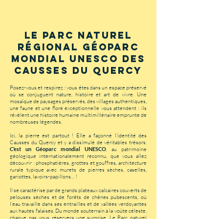
Le Parc naturel
régional Géoparc
mondial UNESCO des
Causses du Quercy
Posez-vous et respirez : vous êtes dans un espace préservé
où se conjuguent nature, histoire et art de vivre. Une
mosaïque de paysages préservés, des villages authentiques,
une faune et une flore exceptionnelle vous attendent : ils
révèlent une histoire humaine multimillénaire emprunte de
nombreuses légendes.
Ici, la pierre est partout ! Elle a façonné l’identité des
Causses du Quercy et y a dissimulé de véritables trésors.
C’est un Géoparc mondial UNESCO
, au patrimoine
géologique internationalement reconnu, que vous allez
découvrir : phosphatières, grottes et gouffres, architecture
rurale typique avec murets de pierres sèches, caselles,
gariottes, lavoirs-papillons… !
Il se caractérise par de grands plateaux calcaires couverts de
pelouses sèches et de forêts de chênes pubescents, où
l’eau travaille dans ses entrailles et de vallées verdoyantes
aux hautes falaises. Du monde souterrain à la voûte céleste,
chaque pas vous réservera une surprise. Le Parc naturel