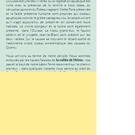
L’Ouysse est une des rivières où la végétation aquatique est
riche avec la présence de la lentille à trois lobes, du
nénuphar jaune et du flûteau nageant. Cette flore préservée
et la faible présence humaine sont propices aux oiseaux
aquatiques comme le grèbe castagneux ou le canard colvert
qu’il s’agit aujourd’hui de préserver en conservant leurs
habitats. Le cincle plongeur et la loutre sont également
présents dans l’Ouysse. Le hibou grand-duc, le faucon
pèlerin et le circaète Jean-le-Blanc sont présent sur les
deux vallées. Sur le causse se trouvent le lézard ocellé et
l’œdicnème criard, oiseau emblématique des causses du
Quercy.
Nous arrivons au terme de notre périple. Nous sommes
entourés par les hautes falaises de
la vallée de l’Alzou
; nos
pas et le bout de notre bâton ferré résonnent sur le chemin
pierreux ; dans quelques instants nous serons au pied du
Grand Escalier menant au
sanctuaire de Rocamadour
.