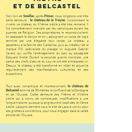
et de belcastel
Non loin de
Souillac
, après
Pinsac
, nous longeons une très
belle demeure :
le château de la Treyne
. Surplombant la
rivière, ce château du XIVème siècle a été très remanié. Il
fut complètement incendié par les catholiques durant les
guerres de Religion. Ses propriétaires le reconstruisirent,
en abaissant le donjon et en y adjoignant un corps de logis
terminé par une élégante tour ronde. Le château a
appartenu à la famille des Cardaillac, puis au créateur de la
marque FIX, spécialiste du placage or, Auguste Gabriel
Savard, qui confia l'aménagement du parc au paysagiste
Edouard André. Durant la seconde guerre mondiale, une
partie des chefs d’œuvre du Louvre ont été entreposés ici.
Depuis, le château a été transformé en hôtel et accueille
régulièrement des manifestations culturelles et des
expositions.
Tout aussi romantique et impressionnant,
le château de
Belcastel
domine de 50 mètres le confluent de la Dordogne
et de l’Ouysse. Cette demeure des XVème et XVIème
siècle qui a connu de nombreuses modifications a une
longue histoire, puisque la seigneurie existait dès le XIème
siècle. Laissons derrière nous le site de Lacave connu pour
ses grottes à concrétions, pour nous engager dans la vallée
étroite de l’Ouysse.