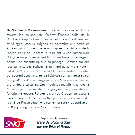
De Souillac à Rocamadour
, trois vallées nous guident à
travers les causses du Quercy. D'abord celle de la
Dordogne ample et riante, aux méandres abritant hameaux
et villages, labours soignés et noyeraies aux parcelles
étirées jusqu'à une rivière indomptée. Le château de la
Treyne, celui de Belcastel surveillant la confluence avec
l'Ouysse ou plus en amont la maison forte du Bourgnou
donne une tonalité épique au paysage. Perchés sur des
rocs saillants, ces édifices témoignent qu'au Moyen-âge il
est décisif de voir et d'être vu ! Les eaux vertes et lentes
qui courent dans la vallée de l'Ouysse sont alimentées par
des gouffres d'où ressurgissent des flots cachés dans les
profondeurs calcaires. Des moulins s'installent ici dès le
Moyen-âge ; celui de Cougnaguet toujours debout
fonctionne encore. Passée la croix du Crouzol, on bascule
dans le canyon de l'Alzou où, flanquée à une paroi minérale,
la cité de Rocamadour – la roche majeure - parachève un
édifice géologique cent fois millénaire.
Départs / Arrivées
Gare de Rocamadour
de/vers Brive et Rodez