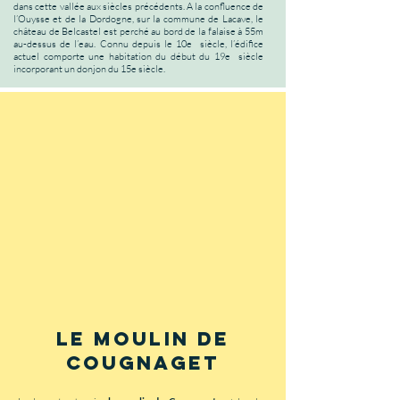
dans cette vallée aux siècles précédents. A la confluence de
l’Ouysse et de la Dordogne, sur la commune de Lacave, le
château de Belcastel est perché au bord de la falaise à 55m
au-dessus de l’eau. Connu depuis le 10e siècle, l’édifice
actuel comporte une habitation du début du 19e siècle
incorporant un donjon du 15e siècle.
le moulin de
cougnaget