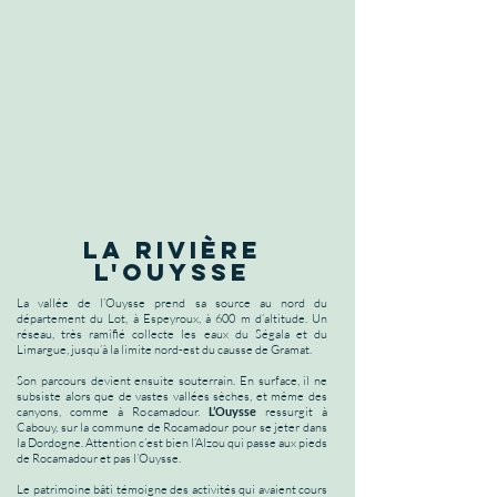
la rivière
l'ouysse
La vallée de l’Ouysse prend sa source au nord du
département du Lot, à Espeyroux, à 600 m d’altitude. Un
réseau, très ramifié collecte les eaux du Ségala et du
Limargue, jusqu’à la limite nord-est du causse de Gramat.
S
on parcours devient ensuite souterrain. En surface, il ne
subsiste alors que de vastes vallées sèches, et même des
canyons, comme à Rocamadour.
L’Ouysse
ressurgit à
Cabouy, sur la commune de Rocamadour pour se jeter dans
la Dordogne. Attention c’est bien l’Alzou qui passe aux pieds
de Rocamadour et pas l’Ouysse.
Le patrimoine bâti témoigne des activités qui avaient cours