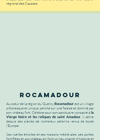
régional des Causses
rocamadour
Au coeur de la région du Quercy,
Rocamadour
est un village
pittoresque et unique, perché sur une falaise et dominé par
son château fort. Célèbre pour son sanctuaire consacré à
la
Vierge Noire et les reliques de saint Amadour
, il attire
depuis des siècles de nombreux pèlerins venus de toute
l’Europe.
Ses ruelles étroites et ses maisons médiévales, ses portes
fortifiées et son château en font un lieu chargé d’histoire et