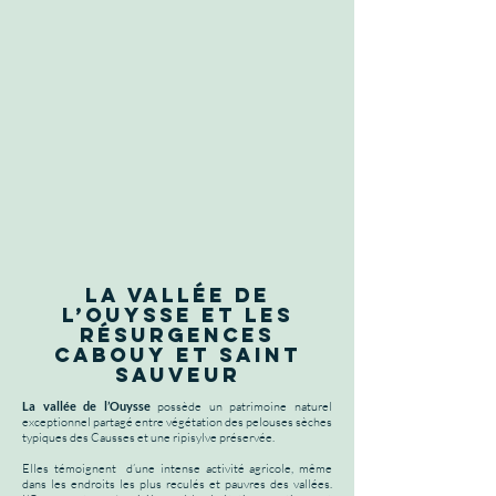
La vallée de
l’Ouysse et les
résurgences
Cabouy et Saint
Sauveur
La vallée de l’Ouysse
possède un patrimoine naturel
exceptionnel partagé entre végétation des pelouses sèches
typiques des Causses et une ripisylve préservée.
Elles témoignent d’une intense activité agricole, même
dans les endroits les plus reculés et pauvres des vallées.