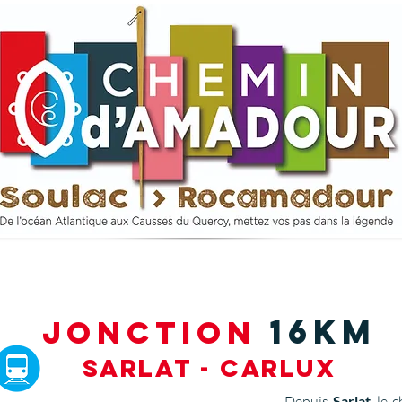
16km
JONCTION
Sarlat - Carlux
Depuis
Sarlat
, le 