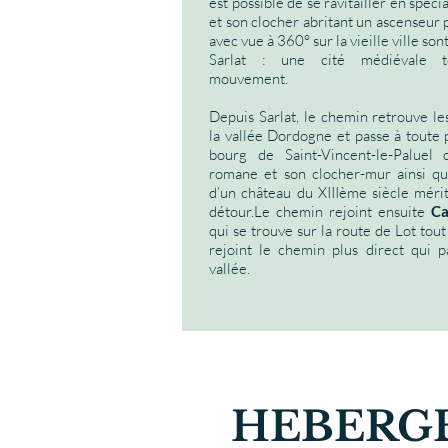
est possible de se ravitailler en spécia
et son clocher abritant un ascenseur
avec vue à 360° sur la vieille ville son
Sarlat : une cité médiévale t
mouvement.
Depuis Sarlat, le chemin retrouve le
la vallée Dordogne et passe à toute 
bourg de Saint-Vincent-le-Paluel d
romane et son clocher-mur ainsi qu
d’un château du XIIIème siècle mérit
détour.Le chemin rejoint ensuite
Ca
qui se trouve sur la route de Lot tout
rejoint le chemin plus direct qui pa
vallée.
HEBERG