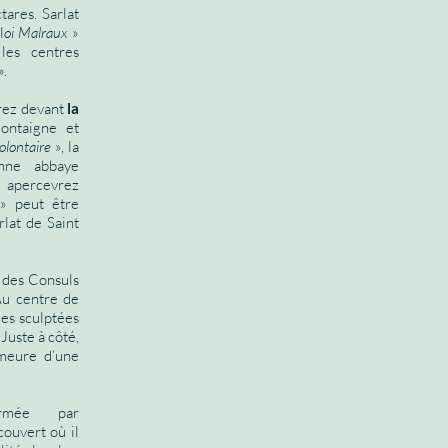
tares. Sarlat
l
oi Malraux
»
les centres
».
rez devant
la
ontaigne et
olontaire
», la
enne abbaye
s apercevrez
» peut être
lat de Saint
e des Consuls
 Au centre de
ies sculptées
Juste à côté,
meure d’une
rmée par
ouvert où il