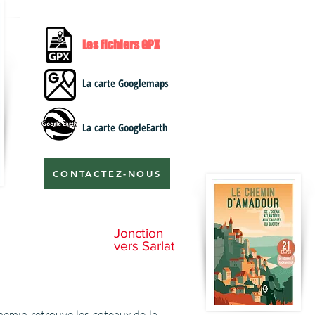
Les fichiers GPX
La carte Googlemaps
La carte GoogleEarth
CONTACTEZ-NOUS
Jonction
vers Sarlat
chemin retrouve les coteaux de la