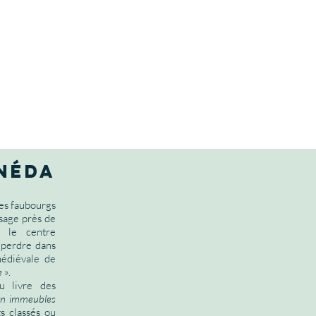
néda
les faubourgs
ssage près de
 le centre
 perdre dans
médiévale de
e
».
u livre des
 en immeubles
s classés ou