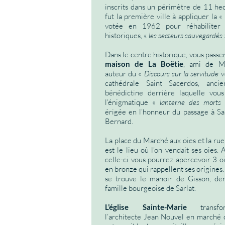
inscrits dans un périmètre de 11 hec
fut la première ville à appliquer la « 
votée en 1962 pour réhabiliter 
historiques, «
les secteurs sauvegardés
Dans le centre historique, vous passe
maison de La Boëtie
, ami de M
auteur du «
Discours sur la servitude v
cathédrale Saint Sacerdos, anci
bénédictine derrière laquelle vou
l’énigmatique «
lanterne des morts
érigée en l’honneur du passage à Sar
Bernard.
La place du Marché aux oies et la ru
est le lieu où l’on vendait ses oies.
celle-ci vous pourrez apercevoir 3 o
en bronze qui rappellent ses origines. 
se trouve le manoir de Gisson, de
famille bourgeoise de Sarlat.
L’église Sainte-Marie
transfo
l’architecte Jean Nouvel en marché c