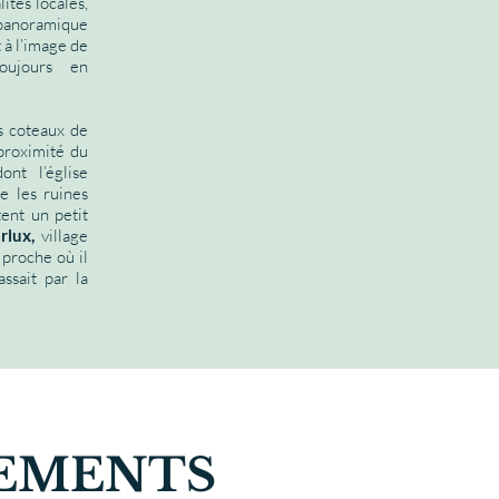
lités locales,
 panoramique
t à l’image de
oujours en
s coteaux de
proximité du
ont l’église
e les ruines
ent un petit
rlux,
village
 proche où il
ssait par la
EMENTS