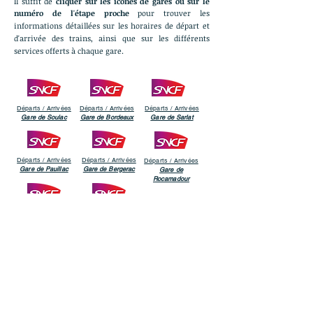
Il suffit de
cliquer sur les icônes de gares ou sur le
numéro de l'étape proche
pour trouver l
es
informations détaillées sur les horaires de départ et
d'arrivée des trains, ainsi que sur les différents
services offerts à chaque gare.
Départs / Arrivées
Départs / Arrivées
Départs / Arrivées
Gare de Soulac
Gare de Bordeaux
Gare de Sarlat
Départs / Arrivées
Départs / Arrivées
Départs / Arrivées
Gare de Pauillac
Gare de Bergerac
Gare de
Rocamadour
Départs / Arrivées
Départs / Arrivées
Gare de Margaux
Gare de Le Buisson